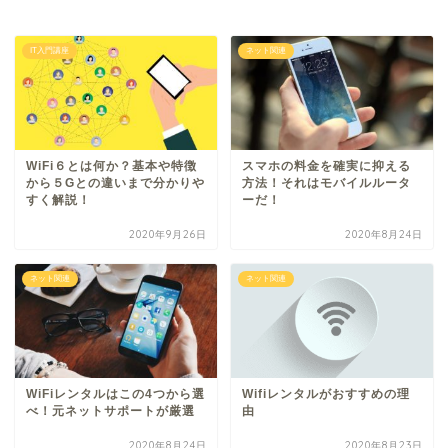
IT入門講座
ネット関連
WiFi６とは何か？基本や特徴
スマホの料金を確実に抑える
から５Gとの違いまで分かりや
方法！それはモバイルルータ
すく解説！
ーだ！
2020年9月26日
2020年8月24日
ネット関連
ネット関連
WiFiレンタルはこの4つから選
Wifiレンタルがおすすめの理
べ！元ネットサポートが厳選
由
2020年8月24日
2020年8月23日