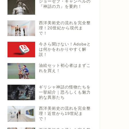
ジョーゼフ・キャンベルの
『神話の力』を要約！
西洋美術史の流れを完全整
理！20世紀から現代ま
で！
今さら聞けない！Adobeと
は何かをわかりやすく解
説！
油絵セット初心者はまずこ
れを買え！
ギリシャ神話の怪物たちを
一挙紹介｜恐ろしくも魅力
的な異形たち
西洋美術史の流れを完全整
理！近世から19世紀ま
で！