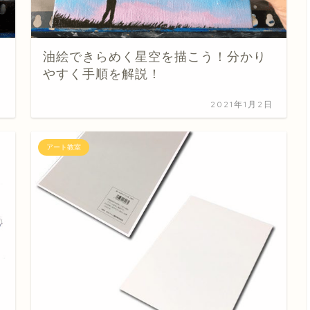
油絵できらめく星空を描こう！分かり
やすく手順を解説！
日
2021年1月2日
アート教室