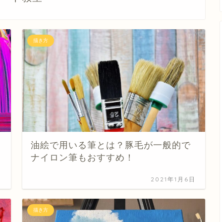
描き方
油絵で用いる筆とは？豚毛が一般的で
ナイロン筆もおすすめ！
日
2021年1月6日
描き方