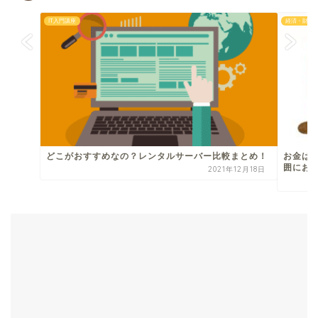
IT入門講座
経済・財政
どこがおすすめなの？レンタルサーバー比較まとめ！
お金は
囲にお
2021年12月18日