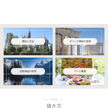
歴史と文化
ギリシア神話の世界
北欧神話の世界
アート教室
― TAG ―
描き方