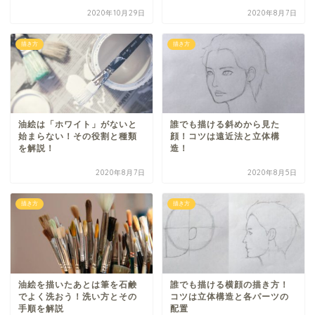
2020年10月29日
2020年8月7日
描き方
描き方
油絵は「ホワイト」がないと
誰でも描ける斜めから見た
始まらない！その役割と種類
顔！コツは遠近法と立体構
を解説！
造！
2020年8月7日
2020年8月5日
描き方
描き方
油絵を描いたあとは筆を石鹸
誰でも描ける横顔の描き方！
でよく洗おう！洗い方とその
コツは立体構造と各パーツの
手順を解説
配置