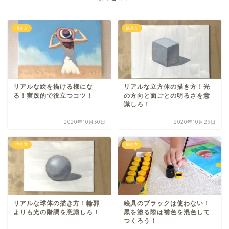
描き方
描き方
リアルな絵を描ける様にな
リアルな立方体の描き方！光
る！実践的で役立つコツ！
の方向と面ごとの明るさを意
識しろ！
2020年10月30日
2020年10月29日
描き方
描き方
リアルな球体の描き方！輪郭
絵具のブラックは使わない！
よりも光の階調を意識しろ！
黒を塗る際は補色を混色して
つくろう！