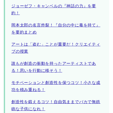
ジョーゼフ・キャンベルの『神話の力』を要
約！
岡本太郎の名言炸裂！『自分の中に毒を持て』
を要約まとめ
アートは「盗む」ことが重要だ！クリエイティ
ブの授業
誰もが創造の衝動を持ったアーティストであ
る！思いを行動に移そう！
モチベーションと創造性を保つコツ！小さな成
功を積み重ねる！
創造性を鍛えるコツ！自由気ままでバカで無鉄
砲な子供になれ！