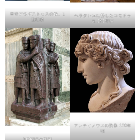
皇帝アウグストゥスの像、1
ヘラクレスに扮したコモドゥ
世紀頃
ス 191年頃
アンティノウスの胸像 130年
頃
3世紀頃の彫刻