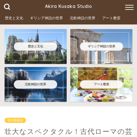
Akira Kusaka Studio
歴史と文化
ギリシア神話の世界
北欧神話の世界
アート教室
歴史と文化
ギリシア神話の世界
北欧神話の世界
アート教室
西洋美術史
壮大なスペクタクル！古代ローマの芸